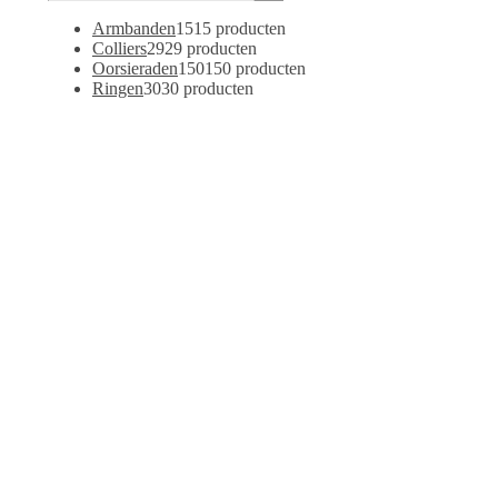
Armbanden
15
15 producten
Colliers
29
29 producten
Oorsieraden
150
150 producten
Ringen
30
30 producten